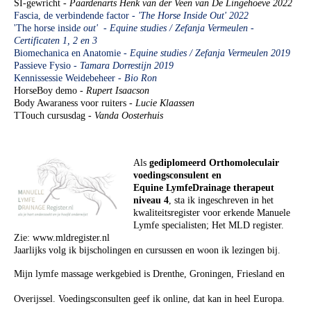
SI-gewricht -
Paardenarts Henk van der Veen van De Lingehoeve 2022
Fascia, de verbindende factor
- 'The Horse Inside Out' 2022
'The horse insid
e out' - Equine studies / Zefanja Vermeulen -
Certificaten 1, 2 en 3
Biomechanica en Anatomie -
Equine studies / Zefanja Vermeulen 2019
Passieve Fysio -
Tamara Dorrestijn 2019
Kennissessie Weidebeheer -
Bio Ron
HorseBoy demo -
Rupert Isaacson
Body Awaraness voor ruiters -
Lucie Klaassen
TTouch cursusdag -
Vanda Oosterhuis
Als
gediplomeerd Orthomoleculair
voedingsconsulent en
Equine
LymfeDrainage therapeut
niveau 4
,
sta ik ingeschreven in het
kwaliteitsregister voor erkende Manuele
Lymfe specialisten; Het MLD register.
Zie: www.mldregister.nl
Jaarlijks volg ik bijscholingen en cursussen en woon ik lezingen bij.
Mijn lymfe massage werkgebied is Drenthe, Groningen, Friesland en
Overijssel. Voedingsconsulten geef ik online, dat kan in heel Europa.