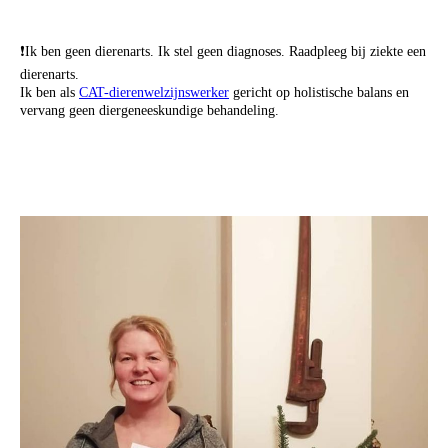
❗️Ik ben geen dierenarts. Ik stel geen diagnoses. Raadpleeg bij ziekte een
dierenarts.
Ik ben als
CAT-dierenwelzijnswerker
gericht op holistische balans en
vervang geen diergeneeskundige behandeling.
mfe Drainage therapeuten
marian kornelis kornelus marianne kornelius cornelissen cornelius corne
marja lymphe limphe massages massage