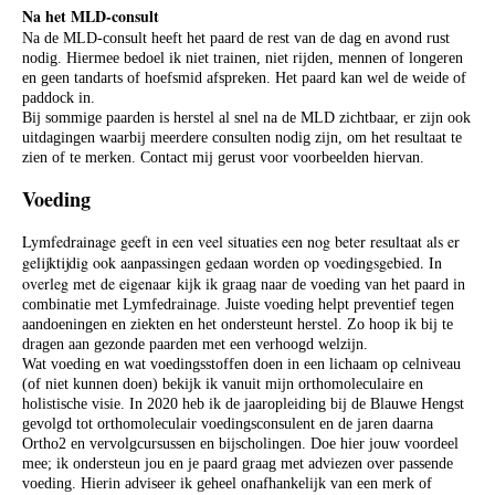
Na het MLD-consult
Na de MLD-consult heeft het paard de rest van de dag en avond rust
nodig.
Hiermee bedoel ik niet trainen, niet rijden, mennen of longeren
en geen tandarts of hoefsmid afspreken. Het paard kan wel de weide of
paddock in.
Bij sommige paarden is herstel al snel na de MLD zichtbaar, er zijn ook
uitdagingen waarbij meerdere consulten nodig zijn, om het resultaat te
zien of te merken. Contact mij gerust voor voorbeelden hiervan.
Voeding
Lymfedrainage geeft in een veel situaties een nog beter resultaat als er
gelijktijdig ook aanpassingen gedaan worden op voedingsgebied. In
overleg met de eigenaar
kijk ik graag naar de voeding van het paard in
combinatie met Lymfedrainage. Juiste voeding helpt preventief tegen
aandoeningen en ziekten en het ondersteunt herstel.
Zo hoop ik bij te
dragen aan gezonde paarden met een verhoogd welzijn.
Wat voeding en wat voedingsstoffen doen in een lichaam op celniveau
(of niet kunnen doen) bekijk ik vanuit mijn orthomoleculaire en
holistische visie. In 2020 heb ik de jaaropleiding bij de Blauwe Hengst
gevolgd tot orthomoleculair voedingsconsulent en de jaren daarna
Ortho2 en vervolgcursussen en bijscholingen. Doe hier jouw voordeel
mee; ik ondersteun jou en je paard graag met adviezen over passende
voeding. Hierin adviseer ik geheel onafhankelijk van een merk of