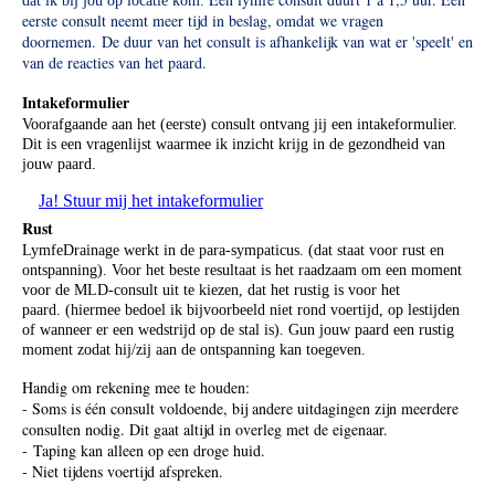
dat ik bij jou op locatie kom.
eerste consult neemt meer tijd in beslag, omdat we vragen
doornemen.
De duur van het consult is afhankelijk van wat er 'speelt' en
van de reacties van het paard.
Intakeformulier
Voorafgaande aan het (eerste) consult ontvang jij een intakeformulier.
Dit is een vragenlijst waarmee ik inzicht krijg in de gezondheid van
jouw paard.
Ja! Stuur mij het intakeformulier
Rust
LymfeDrainage werkt in de para-sympaticus. (dat staat voor rust en
ontspanning). Voor het beste resultaat is het raadzaam om een moment
voor de MLD-consult uit te kiezen, dat het rustig is voor het
paard.
(hiermee bedoel ik bijvoorbeeld niet rond voertijd, op lestijden
of wanneer er een wedstrijd op de stal is). Gun jouw paard een rustig
moment zodat hij/zij aan de ontspanning kan toegeven.
Handig om rekening mee te houden:
- Soms is één consult voldoende, bij andere uitdagingen zijn meerdere
consulten nodig. Dit gaat altijd in overleg met de eigenaar.
- Taping kan alleen op een droge huid.
- Niet tijdens voertijd afspreken.