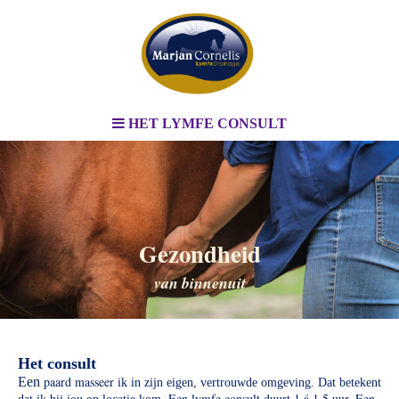
HET LYMFE CONSULT
Gezondheid
van binnenuit
Het consult
paard masseer
Een
ik in zijn eigen, vertrouwde omgeving.
Dat betekent
Een lymfe consult duurt 1 á 1,5 uur. Een